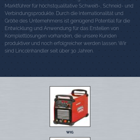
Marktführer für höchstqualitative Schweiß-, Schneid- und
Verbindungsprodukte. Durch die Internationalität und
Größe des Unternehmens ist genügend Potential für die
Entwicklung und Anwendung für das Erstellen von
Komplettlösungen vorhanden, die unsere Kunden
produktiver und noch erfolgreicher werden lassen. Wir
sind Lincolnhändler seit über 30 Jahren.
WIG