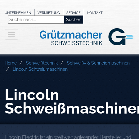
UNTERNEHMEN
VERMIETUNG
SERVICE
KONTAKT
Home
Schweißtechnik
Schweiß- & Schneidmaschinen
Lincoln Schweißmaschinen
Lincoln
Schweißmaschine
Lincoln Electric ist ein weltweit agierender Hersteller und