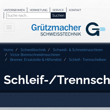
UNTERNEHMEN
VERMIETUNG
SERVICE
KONTAKT
Home
Schweißtechnik
Schweiß- & Schneidmaschinen
Victor Brennschneidmaschinen
Brenner, Ersatzteile & Hilfsmittel
Schleif- Trennscheiben
Schleif-/Trennsc