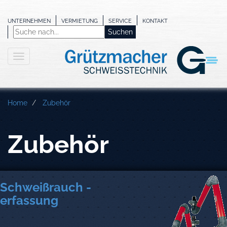
UNTERNEHMEN
VERMIETUNG
SERVICE
KONTAKT
Home
Zubehör
Zubehör
Schweißrauch -
erfassung