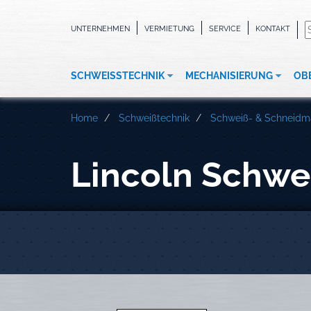
UNTERNEHMEN
VERMIETUNG
SERVICE
KONTAKT
SCHWEISSTECHNIK
MECHANISIERUNG
OB
Home
Schweißtechnik
Schweiß- & Schneidm
Lincoln Schw