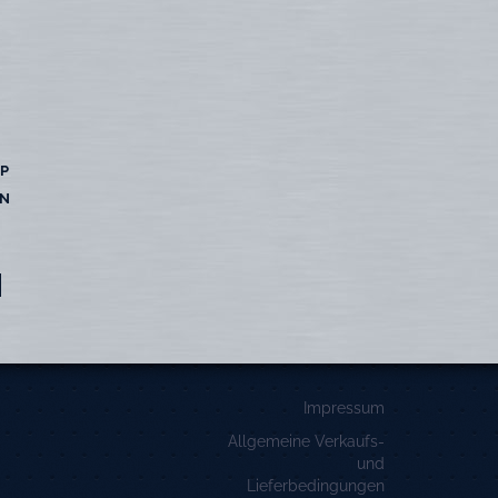
SP
EN
Impressum
Allgemeine Verkaufs-
und
Lieferbedingungen