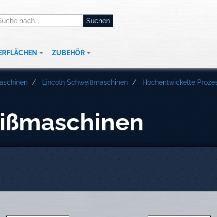
ERFLÄCHEN
ZUBEHÖR
aschinen
Lincoln Schweißmaschinen
Hochentwickelte Proze
eißmaschinen